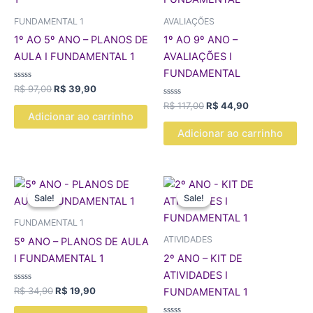
R$ 97,00.
R$ 39,90.
R$ 117,00.
R$ 44,90.
FUNDAMENTAL 1
AVALIAÇÕES
1º AO 5º ANO – PLANOS DE
1º AO 9º ANO –
AULA I FUNDAMENTAL 1
AVALIAÇÕES I
FUNDAMENTAL
Avaliação
R$
97,00
R$
39,90
0
de
Avaliação
R$
117,00
R$
44,90
5
0
Adicionar ao carrinho
de
5
Adicionar ao carrinho
O
O
O
O
preço
preço
preço
preço
Sale!
Sale!
Sale!
Sale!
original
atual
original
atual
era:
é:
era:
é:
FUNDAMENTAL 1
R$ 34,90.
R$ 19,90.
R$ 127,90.
R$ 29,90.
ATIVIDADES
5º ANO – PLANOS DE AULA
I FUNDAMENTAL 1
2º ANO – KIT DE
ATIVIDADES I
Avaliação
R$
34,90
R$
19,90
FUNDAMENTAL 1
0
de