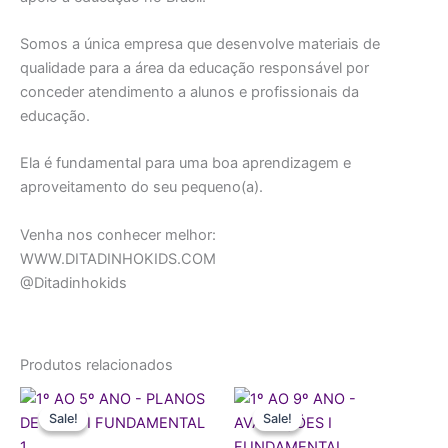
Somos a única empresa que desenvolve materiais de
qualidade para a área da educação responsável por
conceder atendimento a alunos e profissionais da
educação.
Ela é fundamental para uma boa aprendizagem e
aproveitamento do seu pequeno(a).
Venha nos conhecer melhor:
WWW.DITADINHOKIDS.COM
@Ditadinhokids
Produtos relacionados
O
O
O
O
preço
preço
preço
preço
Sale!
Sale!
Sale!
Sale!
original
atual
original
atual
era:
é:
era:
é: