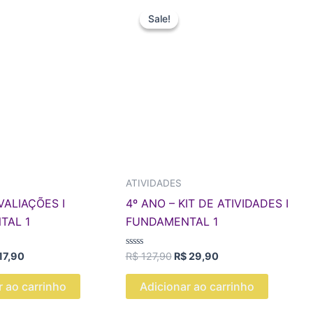
O
O
O
ço
preço
preço
preço
Sale!
Sale!
ginal
atual
original
atual
:
é:
era:
é:
34,90.
R$ 17,90.
R$ 127,90.
R$ 29,90.
ATIVIDADES
VALIAÇÕES I
4º ANO – KIT DE ATIVIDADES I
TAL 1
FUNDAMENTAL 1
Avaliação
17,90
R$
127,90
R$
29,90
0
de
5
r ao carrinho
Adicionar ao carrinho