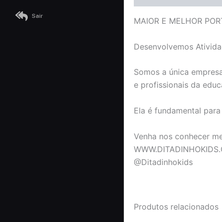
Sair
MAIOR E MELHOR POR
Desenvolvemos Atividad
Somos a única empresa
e profissionais da edu
Ela é fundamental par
Venha nos conhecer me
WWW.DITADINHOKIDS
@Ditadinhokids
Produtos relacionados