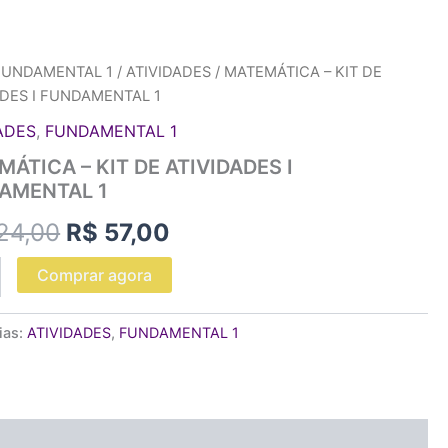
TICA
FUNDAMENTAL 1
/
ATIVIDADES
/ MATEMÁTICA – KIT DE
O
O
ADES I FUNDAMENTAL 1
preço
preço
ADES
,
FUNDAMENTAL 1
DES
original
atual
ÁTICA – KIT DE ATIVIDADES I
AMENTAL 1
ENTAL
era:
é:
24,00
R$
57,00
ade
R$ 224,00.
R$ 57,00.
Comprar agora
ias:
ATIVIDADES
,
FUNDAMENTAL 1