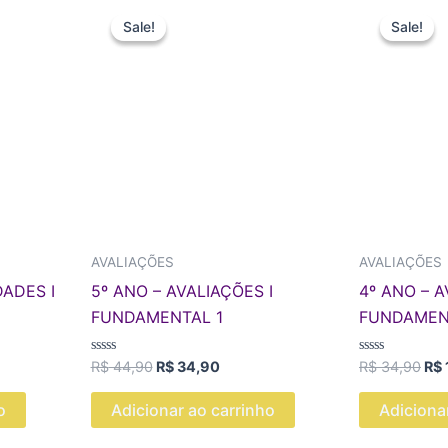
O
O
O
preço
preço
pre
Sale!
Sale!
Sale!
Sale!
original
atual
ori
era:
é:
era
90.
R$ 44,90.
R$ 34,90.
R$ 
AVALIAÇÕES
AVALIAÇÕES
DADES I
5º ANO – AVALIAÇÕES I
4º ANO – A
FUNDAMENTAL 1
FUNDAMEN
Avaliação
Avaliação
R$
44,90
R$
34,90
R$
34,90
R$
0
0
de
de
5
5
o
Adicionar ao carrinho
Adiciona