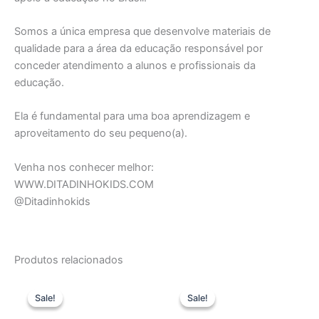
Somos a única empresa que desenvolve materiais de
qualidade para a área da educação responsável por
conceder atendimento a alunos e profissionais da
educação.
Ela é fundamental para uma boa aprendizagem e
aproveitamento do seu pequeno(a).
Venha nos conhecer melhor:
WWW.DITADINHOKIDS.COM
@Ditadinhokids
Produtos relacionados
O
O
O
O
preço
preço
preço
preço
Sale!
Sale!
Sale!
Sale!
original
atual
original
atual
era:
é:
era:
é: