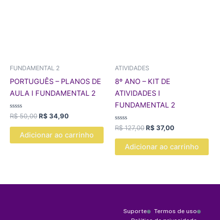
R$ 50,00.
R$ 34,90.
R$ 127,00.
R$ 37,00.
FUNDAMENTAL 2
ATIVIDADES
PORTUGUÊS – PLANOS DE
8º ANO – KIT DE
AULA I FUNDAMENTAL 2
ATIVIDADES I
FUNDAMENTAL 2
Avaliação
R$
50,00
R$
34,90
0
de
Avaliação
R$
127,00
R$
37,00
5
0
Adicionar ao carrinho
de
5
Adicionar ao carrinho
Suporte
Termos de uso