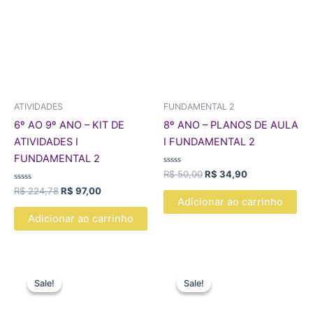
R$ 224,78.
R$ 97,00.
R$ 50,00.
R$ 34,90.
ATIVIDADES
FUNDAMENTAL 2
6º AO 9º ANO – KIT DE
8º ANO – PLANOS DE AULA
ATIVIDADES I
I FUNDAMENTAL 2
FUNDAMENTAL 2
Avaliação
R$
50,00
R$
34,90
0
Avaliação
de
R$
224,78
R$
97,00
0
5
Adicionar ao carrinho
de
5
Adicionar ao carrinho
O
O
O
O
preço
preço
preço
preço
Sale!
Sale!
Sale!
Sale!
original
atual
original
atual
era:
é:
era:
é: