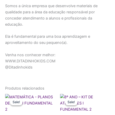
Somos a única empresa que desenvolve materiais de
qualidade para a área da educação responsável por
conceder atendimento a alunos e profissionais da
educação.
Ela é fundamental para uma boa aprendizagem e
aproveitamento do seu pequeno(a).
Venha nos conhecer melhor:
WWW.DITADINHOKIDS.COM
@Ditadinhokids
Produtos relacionados
O
O
O
O
preço
preço
preço
preço
Sale!
Sale!
Sale!
Sale!
original
atual
original
atual
era:
é:
era:
é:
R$ 50,00.
R$ 34,90.
R$ 127,00.
R$ 37,00.