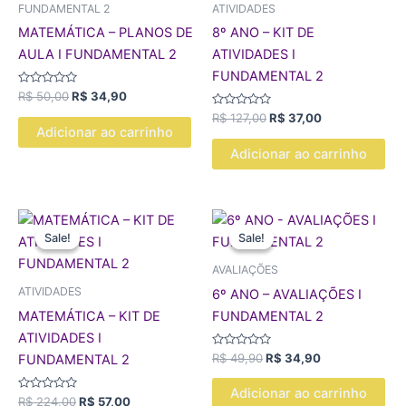
FUNDAMENTAL 2
ATIVIDADES
MATEMÁTICA – PLANOS DE
8º ANO – KIT DE
AULA I FUNDAMENTAL 2
ATIVIDADES I
FUNDAMENTAL 2
Avaliação
R$
50,00
R$
34,90
0
de
Avaliação
R$
127,00
R$
37,00
5
0
Adicionar ao carrinho
de
5
Adicionar ao carrinho
O
O
O
O
preço
preço
preço
preço
Sale!
Sale!
Sale!
Sale!
original
atual
original
atual
era:
é:
era:
é:
AVALIAÇÕES
R$ 224,00.
R$ 57,00.
R$ 49,90.
R$ 34,90.
ATIVIDADES
6º ANO – AVALIAÇÕES I
MATEMÁTICA – KIT DE
FUNDAMENTAL 2
ATIVIDADES I
Avaliação
R$
49,90
R$
34,90
FUNDAMENTAL 2
0
de
5
Adicionar ao carrinho
Avaliação
R$
224,00
R$
57,00